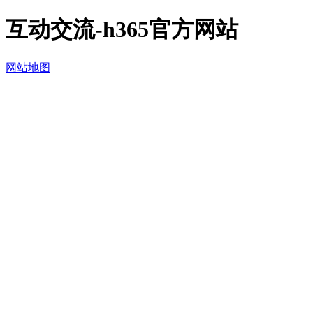
互动交流-h365官方网站
网站地图