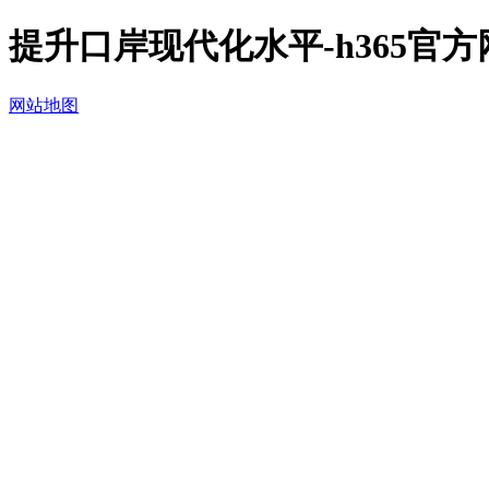
提升口岸现代化水平-h365官方
网站地图