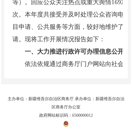
等）。回应公众关注热点或重大舆情169次，
次。本年度共接受并及时处理公众咨询电话3
目申请、公共服务等方面，较好地维护了公
请。现将工作开展情况报告如下：
一、大力推进行政许可办理信息公开
依法依规通过商务厅门户网站向社会公开
晰准确的了解相关审批内容，不仅在门户网站
南、行政许可、非行政许可、网上办理、结
主办单位：新疆维吾尔自治区商务厅 承办单位：新疆维吾尔自治
全面细致清晰的公开各类工作办理事项，还
区商务厅办公室
类，也做了相应的公开。截止目前，我厅门户
政府网站标识码：6500000012
项、“非行政许可”栏目公开24项、“在线办