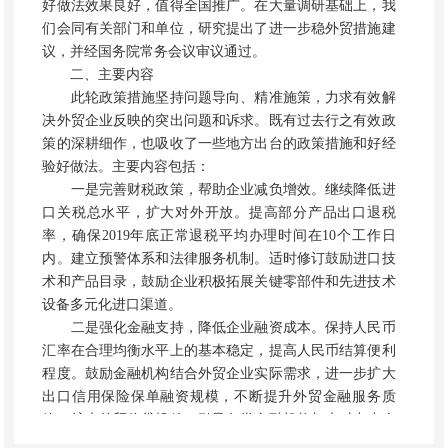
好做法效果良好，值得全国推广。在大量调研基础上，我
们会同有关部门和单位，研究提出了进一步稳外贸措施建
议，并经国务院常务会议审议通过。
二、主要内容
此轮政策措施坚持问题导向、精准施策，力求有效解
决外贸企业反映的突出问题和诉求。既有过去行之有效政
策的深耕细作，也吸收了一些地方出台的政策措施和好经
验好做法。主要内容包括：
一是完善财税政策，帮助企业减负增效。继续降低进
口关税总水平，扩大对外开放。提高部分产品出口退税
率，确保2019年底正常退税平均办理时间在10个工作日
内。建立预警体系和法律服务机制。适时修订鼓励进口技
术和产品目录，鼓励企业积极拓展关键零部件和先进技术
设备多元化进口渠道。
二是强化金融支持，降低企业融资成本。保持人民币
汇率在合理均衡水平上的基本稳定，提高人民币结算便利
程度。鼓励金融机构结合外贸企业实际需求，进一步扩大
出口信用保险保单融资规模，不断提升外贸金融服务质
效。扩大外贸信贷投放，引导各类金融机构加大对中小企
业外贸融资及保险支持。充分发挥出口信用保险作用，扩