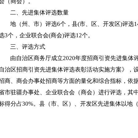
会（商会）。
二、先进集体评选数量
地（州、市）评选
6
个，县
(
市、区、开发区
)
评选
1
选
3
个，企业联合会
(
商会
)
评选
12
个。
三、评选方式
由自治区商务厅成立
2020
年度招商引资先进集体
自治区招商引资先进集体评选表彰活动实施方案》，
招商、商会办事处招商等方面的量化和综合指标，依
省市驻疆办事处、企业联合会（商会）进行评选，其
标得分占
30%
。县（市、区）、开发区先进集体以地