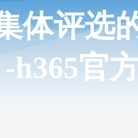
集体评选
 -h365官