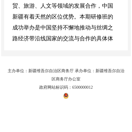
贸、旅游、人文等领域的发展合作，中国
新疆有着天然的区位优势。本期研修班的
成功举办是中国坚持不懈地推动与丝绸之
路经济带沿线国家的交流与合作的具体体
现，是中国政府和人民与丝绸之路经济带
沿线国家间加强友好合作、促进共同发展
的又一见证。
同时在致辞中表示，研
修班
主办单位：新疆维吾尔自治区商务厅 承办单位：新疆维吾尔自治
区商务厅办公室
将邀请新疆知名专家、教授进行授课，并
政府网站标识码：6500000012
采取直播及录播方式，在线上安排专题讲
座、研讨及云文化体验等培训内容，在未
来
21
天的时间里，针对中塔两国在酒店管
免责声明
联系h365官方网站
网站地图
理及商务服务领域发展中的热点问题进行