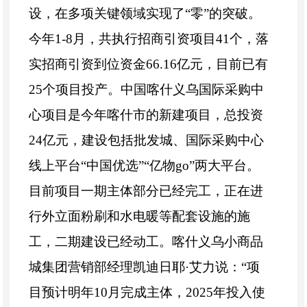
设，在多项关键领域实现了
“
零
”
的突破。
今年
1-8
月，共执行招商引资项目
41
个，落
实招商引资到位资金
66.16
亿元，目前已有
25
个项目投产。中国喀什义乌国际采购中
心项目是今年喀什市的新建项目，总投资
24
亿元，建设包括批发城、国际采购中心
线上平台
“
中国优选
”“
亿物
go”
两大平台。
目前项目一期主体部分已经完工，正在进
行外立面粉刷和水电暖等配套设施的施
工，二期建设已经动工。喀什义乌小商品
城集团营销部经理凯迪日耶
·
艾力说：
“
项
目预计明年
10
月完成主体，
2025
年投入使