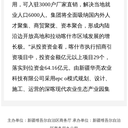
用，可入驻
3000
户厂家直销，解决当地就
业人口
6000
人。集团将全面吸纳国内外人
才聚集、商贸聚拢、资本聚合，形成内陆
沿边开放高地和拉动喀什市区域发展的增
长极。
”
从投资资金看，喀什市执行招商引
资项目中，投资金额亿元以上项目
29
个，
落实到位资金
64.16
亿元。由新疆华亮农业
科技有限公司采用
epc o
模式规划、设计、
施工、运营的深喀现代农业生态产业园集
中连片日光温室（二期）项目总投资
3.9
亿
元，目前有
120
座温室已经达到种植条件，
1
座玻璃温室已经开始利用无土栽培技术和
主办单位：新疆维吾尔自治区商务厅 承办单位：新疆维吾尔自治