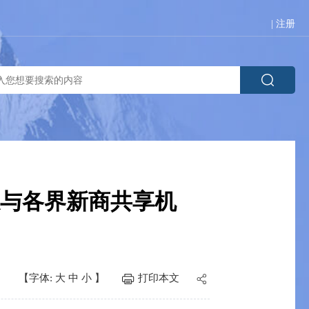
|
注册
与各界新商共享机
【字体:
大
中
小
】
打印本文