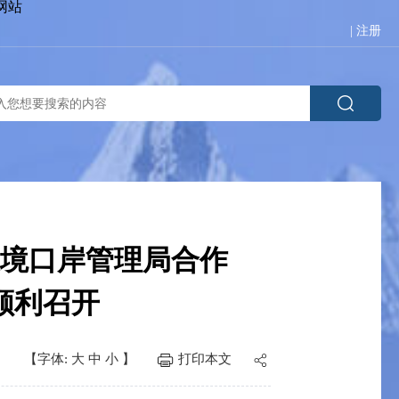
网站
|
注册
境口岸管理局合作
顺利召开
【字体:
大
中
小
】
打印本文