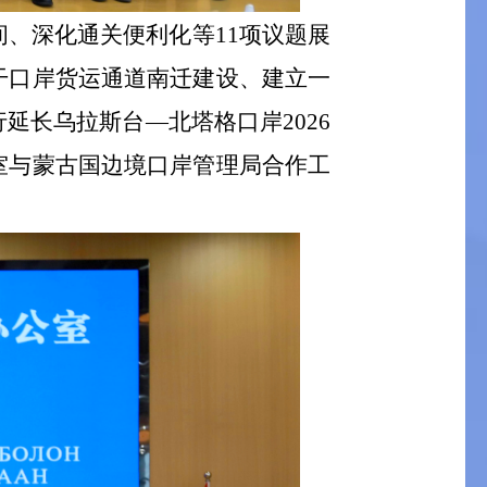
间、深化通关便利化等
11
项议题展
干口岸货运通道南迁建设、建立一
行延长
乌拉斯台—北塔格口
岸
2026
室与蒙古国边境口岸管理局合作工