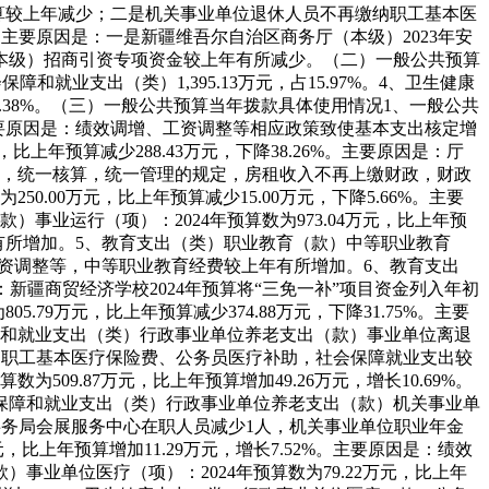
算较上年减少；二是机关事业单位退休人员不再缴纳职工基本医
%。主要原因是
：
一是新疆维吾尔自治区商务厅（本级）2023年安
本级）招商引资专项资金较上年有所减少。
（二）一般公共预算
保障和就业支出（类）1,395.13万元，占15.97%。
4、卫生健康
38%。
（三）一般公共预算当年拨款具体使用情况
1、一般公共
要原因是
：
绩效调增、工资调整等相应政策致使基本支出核定增
比上年预算减少288.43万元，下降38.26%。主要原因是
：
厅
算，统一核算，统一管理的规定，房租收入不再上缴财政，财政
0.00万元，比上年预算减少15.00万元，下降5.66%。主要
）事业运行（项）：2024年预算数为973.04万元，比上年预
有所增加。
5、教育支出（类）职业教育（款）中等职业教育
资调整等，中等职业教育经费较上年有所增加。
6、教育支出
：
新疆商贸经济学校2024年预算将“三免一补”项目资金列入年初
79万元，比上年预算减少374.88万元，下降31.75%。主要
障和就业支出（类）行政事业单位养老支出（款）事业单位离退
纳职工基本医疗保险费、公务员医疗补助，社会保障就业支出较
09.87万元，比上年预算增加49.26万元，增长10.69%。
会保障和就业支出（类）行政事业单位养老支出（款）机关事业单
务局会展服务中心在职人员减少1人，机关事业单位职业年金
，比上年预算增加11.29万元，增长7.52%。主要原因是
：
绩效
）事业单位医疗（项）：2024年预算数为79.22万元，比上年