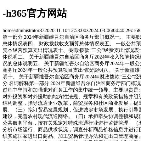
-h365官方网站
home
administrator
87
2020-11-10t12:53:00z
2024-03-06t04:40:29z
16
8
第一部分 2024年新疆维吾尔自治区商务厅部门概况
一、 主要
总体情况表
四、 财政拨款收支预算总体情况表
五、 一般公共
资本经营预算支出情况表
十、 财政拨款“三公”经费支出情况表
体说明
二、 关于新疆维吾尔自治区商务厅2024年收入预算情况
况的总体说明
五、 关于新疆维吾尔自治区商务厅2024年一般
商务厅2024年一般公共预算项目支出情况说明
八、 关于新疆维
明
十、 关于新疆维吾尔自治区商务厅2024年财政拨款“三公”
分 名词解释
第一部分 2024年新疆维吾尔自治区商务厅部门概况
过程中坚持和加强党对商务工作的集中统一领导。主要职责是:
对外投资和对外援助的地方性法规、规章和有关政策措施并组
结构调整，指导流通企业改革，商贸服务和社区商业发展，提
展。
（三）拟订贸易发展规划，促进城乡市场发展，执行引导
建设，完善农村现代流通网络。
（四）承担牵头协调整顿和规
公共服务平台，按有关规定对特殊流通行业进行监督管理。
（
分析市场运行、商品供求状况，调查分析商品价格信息并进行
织实施国家进出口商品、加工贸易管理办法和进出口管理商品