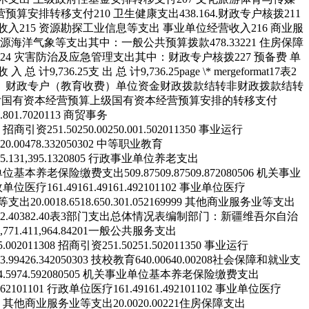
营预算安排转移支付
210 卫生健康支出
438.16
4.财政专户核拨
211
收入
215 资源勘探工业信息等支出
事业单位经营收入
216 商业服
然资源海洋气象等支出
其中：一般公共预算拨款
478.33
221 住房保障
224 灾害防治及应急管理支出
其中：财政专户核拨
227 预备费
单
收 入 总 计
9,736.25
支 出 总 计
9,736.25
page \* mergeformat
17
表2
）
财政专户（教育收费）
单位资金
财政拨款结转
非财政拨款结转
付
国有资本经营预算
上级国有资本经营预算安排的转移支付
.80
1.70
201
13
商贸事务
招商引资
251.50
250.00
250.00
1.50
201
13
50
事业运行
20.00
478.33
205
03
02
中等职业教育
5.13
1,395.13
208
05
行政事业单位养老支出
单位基本养老保险缴费支出
509.87
509.87
509.87
208
05
06
机关事业
政单位医疗
161.49
161.49
161.49
210
11
02
事业单位医疗
等支出
20.00
18.65
18.65
0.30
1.05
216
99
99
其他商业服务业等支出
2.40
382.40
表3
部门支出总体情况表
编制部门：新疆维吾尔自治
,771.41
1,964.84
201
一般公共服务支出
5.00
201
13
08
招商引资
251.50
251.50
201
13
50
事业运行
3.99
426.34
205
03
03
技校教育
640.00
640.00
208
社会保障和就业支
4.59
74.59
208
05
05
机关事业单位基本养老保险缴费支出
16
210
11
01
行政单位医疗
161.49
161.49
210
11
02
事业单位医疗
其他商业服务业等支出
20.00
20.00
221
住房保障支出