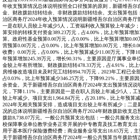
年收支预算情况总体说明
按照全口径预算的原则，新疆维吾尔自治
金、财政拨款结转结余、非财政拨款结转结余。
支出预算包括
治区商务厅2024年收入预算情况说明
新疆维吾尔自治区商务厅部门
一是在职人员较上年减少5人，工资福利收入预算较上年减少
算安排的转移支付资金389.23万元，占4.00%，比上年预算增
算。
政府性基金预算0.00万元，占0.00%，比上年预算增加0
营预算0.00万元，占0.00%，比上年预算增加0.00万元，增
收费）0.00万元，占0.00%，比上年预算减少11.00万元，
年预算增加245.39万元，增长90.31%，主要原因是厅属
金较上年有所增加。
财政拨款结转478.33万元，占4.91%，
房维修改造项目未及时完工结转894.70万元，2023年工程已全
占0.03%，比上年预算减少346.25万元，下降99.21%，
余资金。
关于新疆维吾尔自治区商务厅2024年支出预算情况说
元，下降1.11%，主要原因是一是在职人员较上年减少5人
较上年减少。
项目支出1,964.84万元，占20.18%，比上
2024年无相关预算安排，造成项目支出较上年有所减少；二
况的总体说明
新疆维吾尔自治区商务厅2024年财政拨款收支总预算8
拨款8,738.07万元。
一般公共预算支出包括：一般公共服务支出4,
校保障事业单位教学业务正常开展的中专教育及技工教育支出；社会
用于基本医疗保险缴费经费；商业服务业等支出18.65万元，
关于新疆维吾尔自治区商务厅2024年一般公共预算当年拨款情