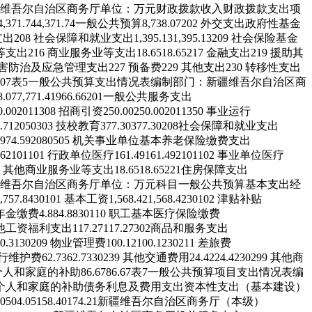
维吾尔自治区商务厅
单位：万元
财政拨款收入
财政拨款支出
项
4,371.74
4,371.74
一般公共预算
8,738.07
202 外交支出
政府性基金
支出
208 社会保障和就业支出
1,395.13
1,395.13
209 社会保险基金
等支出
216 商业服务业等支出
18.65
18.65
217 金融支出
219 援助其
 灾害防治及应急管理支出
227 预备费
229 其他支出
230 转移性支出
.07
表5
一般公共预算支出情况表
编制部门：新疆维吾尔自治区商
8.07
7,771.41
966.66
201
一般公共服务支出
0.00
201
13
08
招商引资
250.00
250.00
201
13
50
事业运行
.71
205
03
03
技校教育
377.30
377.30
208
社会保障和就业支出
59
74.59
208
05
05
机关事业单位基本养老保险缴费支出
16
210
11
01
行政单位医疗
161.49
161.49
210
11
02
事业单位医疗
其他商业服务业等支出
18.65
18.65
221
住房保障支出
维吾尔自治区商务厅
单位：万元
科目
一般公共预算基本支出
经
,757.84
301
01
基本工资
1,568.42
1,568.42
301
02
津贴补贴
年金缴费
4.88
4.88
301
10
职工基本医疗保险缴费
他工资福利支出
117.27
117.27
302
商品和服务支出
0.31
302
09
物业管理费
100.12
100.12
302
11
差旅费
行维护费
62.73
62.73
302
39
其他交通费用
24.42
24.42
302
99
其他商
个人和家庭的补助
86.67
86.67
表7
一般公共预算项目支出情况表
编
个人和家庭的补助
债务利息及费用支出
资本性支出（基本建设）
00
504.05
158.40
174.21
新疆维吾尔自治区商务厅（本级）