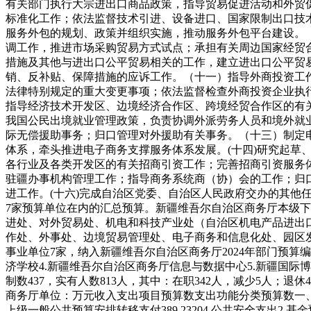
有关部门执行大宗进出口商品政策，指导贸易促进活动和外贸
标准化工作；依法监督技术引进、设备进口、国家限制出口技
服务外包的规划、政策并组织实施，推动服务外包平台建设。
调工作，推进市场采购贸易方式试点；承担有关周边国家经贸
措施及其他与进出口公平贸易相关的工作，建立进出口公平贸
销、反补贴、保障措施的应诉工作。
（十一）指导外商投资工
法律特别规定的重大变更事项；依法监督检查外商投资企业执
指导经济技术开发区、边境经济合作区、跨境经贸合作区的有
我国公民出境就业管理政策，负责协调外派劳务人员和境外就
际无偿援助事务；归口管理对外援助有关事务。
（十三）制定
体系，牵头推进电子商务支撑服务体系发展。
(十四)
研究起草
各行业及各类开发区的有关招商引资工作；完善招商引资服务
驻疆办事机构管理工作；指导商务系统商（协）会的工作；归
进工作。
(十六)
完成自治区党委、自治区人民政府交办的其他
7家预算单位在内的汇总预算。
新疆维吾尔自治区商务厅本级下
进处、对外贸易处、机电和科技产业处（自治区机电产品进出
作处、外事处、边境贸易管理处、电子商务和信息化处、园区
事业单位7家，纳入新疆维吾尔自治区商务厅2024年部门预算
济学校
4.新疆维吾尔自治区商务厅信息与数据中心
5.新疆国际
制数437，实有人数813人，其中：在职342人，减少5人；退休
商务厅
单位：万元
收入
支出
项目
预算数
支出功能分类
预算数
一
上级一般公共预算安排转移支付
389.23
204 公共安全支出
2.基