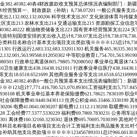
金
382.40
382.40
表4
财政拨款收支预算总体情况表
编制部门：新疆
本经营预算
一、财政拨款（补助）
8,738.07
201 一般公共服务支出
育支出
2,132.00
2,132.00
206 科学技术支出
207 文化旅游体育与传媒
乡社区支出
213 农林水支出
214 交通运输支出
215 资源勘探工业信息
40
382.40
222 粮油物资储备支出
223 国有资本经营预算支出
224
4 抗疫特别国债安排的支出
收入总计
8,738.07
支出总计
8,738.07
8,738
分类科目名称
合计
基本支出
项目支出
类
款
项
※
※
※
※
1
2
3
总计
8,73
1
13
01
行政运行
2,683.33
2,683.33
201
13
03
机关服务
465.36
335.36
13
2,132.00
1,563.99
568.01
205
03
02
中等职业教育
1,754.70
1,563.99
190
08
05
01
行政单位离退休
805.79
805.79
208
05
02
事业单位离退休
74.
10
卫生健康支出
438.16
438.16
210
11
行政事业单位医疗
438.16
438.
等支出
18.65
18.65
216
99
其他商业服务业等支出
18.65
18.65
216
99
99
金
382.40
382.40
表6
一般公共预算基本支出情况表
编制部门：新疆
※
※
※
1
2
3
总计
7,771.41
6,700.52
1,070.89
301
工资福利支出
5,757.84
5
79
301
08
机关事业单位基本养老保险缴费
621.78
621.78
301
09
职业
社会保障缴费
40.94
40.94
301
13
住房公积金
466.33
466.33
301
99
其
302
06
电费
41.00
41.00
302
07
邮电费
12.11
12.11
302
08
取暖费
90.31
9
28
工会经费
77.53
77.53
302
29
福利费
69.78
69.78
302
31
公务用车运
3
01
离休费
160.32
160.32
303
02
退休费
695.70
695.70
303
99
其他对
类科目名称
项目名称
项目支出合计
工资福利支出
商品服务支出
对
金补助
其他支出
类
款
项
※
※
※
※
※
1
2
3
4
5
6
7
8
9
10
11
总计
966.66
130.