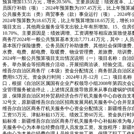
预算增加13.51万元，增长20.56%。主要原因是
：
绩效改革、工
员医疗补助（项）：2024年预算数为197.45万元，比上年预算减
公共服务支出（类）商贸事务（款）事业运行（项），2024
2024年预算数为18.65万元，比上年预算增加18.65万元，增长1
项目支出，其他商业服务业等支出较上年有所增加。
15、住房
10.70%。主要原因是
：
绩效调增、工资调整等相应政策致使基
商务厅2024年一般公共预算基本支出7,771.41万元，其中：
人员
基本医疗保险缴费、公务员医疗补助缴费、其他社会保障缴费
水费、电费、邮电费、取暖费、物业管理费、差旅费、培训费
2024年一般公共预算项目支出情况说明
（一）项目名称：自治
务。举办展会等招商推介活动，开展招商洽谈、经验交流。促
维吾尔自治区商务厅（本级）
资金分配情况：商务部及自治区政
费用9.5万元。
资金执行时间：2024年1月-12月
（二）项目名称
口，根据《自治区区属国有企业产权领导小组2008年第四次会
业管理服务被迫停止，上述情况直接导致原来从事自建锅炉供
源，保障原自治区对外贸易经济合作厅机关服务中心自收自支事
32号文，原新疆维吾尔自治区招商发展局机关服务中心合并
维吾尔自治区商务厅机关服务中心
资金分配情况：新疆维吾尔自
工资55万元、津贴补贴15万元、绩效工资60万元。
资金执行时间：
贴标准：新疆维吾尔自治区商务厅机关服务中心补贴标准为每人每
关服务中心为本单位经费自理人员发放工资。
发放程序：新疆
务中心为本单位经费自理人员按月发放工资，保障了职工工作