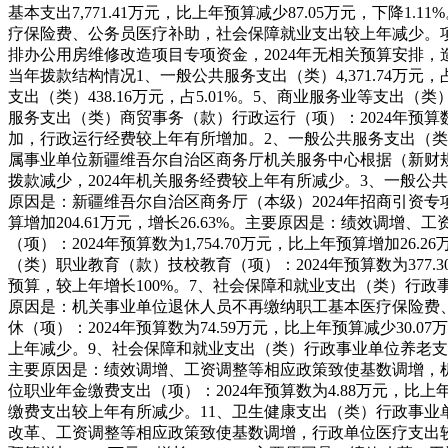
基本支出7,771.41万元，比上年预算减少87.05万元，下降1.1
疗保险费、公务员医疗补助，社会保障就业支出较上年减少。
排办公用房维修改造项目专项资金，2024年无相关预算安排
当年拨款结构情况
1、一般公共服务支出（类）4,371.74万元，占
支出（类）438.16万元，占5.01%。
5、商业服务业等支出（类）18
服务支出（类）商贸事务（款）行政运行（项）：2024年预算数为2,
加，行政运行经费较上年有所增加。
2、一般公共服务支出（类）
属事业单位新疆维吾尔自治区商务厅机关服务中心根据（新财规
拨款减少，2024年机关服务经费较上年有所减少。
3、一般公共
原因是
：
新疆维吾尔自治区商务厅（本级）2024年招商引资
算增加204.61万元，增长26.63%。主要原因是
：
绩效调增、工
（项）：2024年预算数为1,754.70万元，比上年预算增加26.2
（类）职业教育（款）技校教育（项）：2024年预算数为377.30
预算，较上年增长100%。
7、社会保障和就业支出（类）行政事业
原因是
：
机关事业单位退休人员不再缴纳职工基本医疗保险费
休（项）：2024年预算数为74.59万元，比上年预算减少30.07
上年减少。
9、社会保障和就业支出（类）行政事业单位养老支出（
主要原因是
：
绩效调增、工资调整等相应政策致使基数调增，
位职业年金缴费支出（项）：2024年预算数为4.88万元，比上年
缴费支出较上年有所减少。
11、卫生健康支出（类）行政事业单位
改革、工资调整等相应政策致使基数调增，行政单位医疗支出