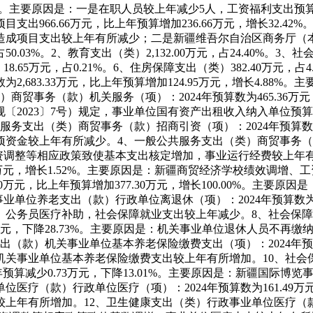
1%。主要原因是
：
一是在职人员较上年减少5人，工资福利支出预
项目支出966.66万元，比上年预算增加236.66万元，增长32.42
，造成项目支出较上年有所减少；二是新疆维吾尔自治区商务厅（
50.03%。
2、教育支出（类）2,132.00万元，占24.40%。
3、社会
.65万元，占0.21%。
6、住房保障支出（类）382.40万元，占4.
683.33万元，比上年预算增加124.95万元，增长4.88%。主
商贸事务（款）机关服务（项）：2024年预算数为465.36万元，
〔2023〕7号）规定，事业单位国有资产出租收入纳入单位预
服务支出（类）商贸事务（款）招商引资（项）：2024年预算数为25
专项资金较上年有所减少。
4、一般公共服务支出（类）商贸事务（款
资调整等相应政策致使基本支出核定增加，事业运行经费较上年
6万元，增长1.52%。主要原因是
：
新疆商贸经济学校绩效调增、工
万元，比上年预算增加377.30万元，增长100.00%。主要原因是
单位养老支出（款）行政单位离退休（项）：2024年预算数为805.
、公务员医疗补助，社会保障就业支出较上年减少。
8、社会保
万元，下降28.73%。主要原因是
：
机关事业单位退休人员不再缴
款）机关事业单位基本养老保险缴费支出（项）：2024年预算数为5
机关事业单位基本养老保险缴费支出较上年有所增加。
10、社
预算减少0.73万元，下降13.01%。主要原因是
：
新疆国际博览事
医疗（款）行政单位医疗（项）：2024年预算数为161.49万元
较上年有所增加。
12、卫生健康支出（类）行政事业单位医疗（款