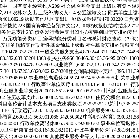
其中：国有资本经营收入
209 社会保险基金支出
上级国有资本经
入
213 农林水支出
上级补助收入
214 交通运输支出
附属单位上缴
余
481.08
219 援助其他地区支出
1、财政拨款结转
478.33
220 自
预算拨款
223 国有资本经营预算支出
2、非财政拨款结转结余
2.75
 债务付息支出
233 债务发行费用支出
234 抗疫特别国债安排的支出
：万元
功能分类科目编码
功能分类科目名称
总计
财政拨款（补助
算安排的转移支付
政府性基金预算
上级政府性基金安排的转移支
17.10
478.33
2.75
201
一般公共服务支出
4,870.24
4,371.74
4,371.74
496
683.33
2,683.33
201
13
03
机关服务
960.36
465.36
465.36
495.00
201
13
08
7
389.23
20.00
478.33
205
03
职业教育
2,630.33
2,132.00
1,742.77
389.23
7.30
113.67
263.63
20.00
242.70
208
社会保障和就业支出
1,395.13
1,39
05.79
208
05
02
事业单位离退休
74.59
74.59
74.59
208
05
05
机关事业
16
438.16
210
11
行政事业单位医疗
438.16
438.16
438.16
210
11
01
行
商业服务业等支出
20.00
18.65
18.65
0.30
1.05
216
99
其他商业服务业
02
住房改革支出
382.40
382.40
382.40
221
02
01
住房公积金
382.40
38
科目名称
合计
基本支出
项目支出
类
款
项
※
※
※
※
1
2
3
总计
9,736.25
7
1
13
01
行政运行
2,683.33
2,683.33
201
13
03
机关服务
960.36
335.36
62
业教育
2,630.33
1,563.99
1,066.34
205
03
02
中等职业教育
1,990.33
1,56
3
208
05
01
行政单位离退休
805.79
805.79
208
05
02
事业单位离退休
7
10
卫生健康支出
438.16
438.16
210
11
行政事业单位医疗
438.16
438.
等支出
20.00
20.00
216
99
其他商业服务业等支出
20.00
20.00
216
99
99