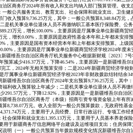
区商务厅2024年所有收入和支出均纳入部门预算管理。收支总预算
：一般公共服务支出、教育支出、社会保障和就业支出、卫生健
收入预算9,736.25万元，其中：
一般公共预算8,348.84万元，
；二是机关事业单位退休人员不再缴纳职工基本医疗保险费、公
加389.23万元，增长100.00%，主要原因是厅属事业单位新疆
.00万元，增长0.00%，主要原因是政府性基金本年和上年都未安排
长0.00%，主要原因是国有资本经营本年和上年都未安排预算。
上级
下降100.00%，主要原因是厅属事业单位新疆商贸经济学校2024年
事业单位新疆维吾尔自治区商务厅机关服务中心根据新财规〔2023
比上年预算减少416.37万元，下降46.54%，主要原因一是新疆
部完工，2024年无相关预算安排；二是2024年新疆商贸经济学校财
主要原因是厅属事业单位新疆商贸经济学校2023年非财政拨款结转结余3
明
新疆维吾尔自治区商务厅2024年支出预算9,736.25万元，其中：
，工资福利收入预算较上年减少；二是机关事业单位退休人员不再
年预算减少291.57万元，下降12.92%，主要原因是一是新疆维吾
是新疆维吾尔自治区商务厅（本级）招商引资专项资金较上年有所
,738.07万元。
收入全部为一般公共预算拨款，无政府性基金
371.74万元，主要用于人员经费、日常行政运行、专项工作经费
保障和就业支出1,395.13万元，主要用于人员基本养老保险
主要用于新疆商务厅信息网络平台建设及运维项目支出；住房保障支
况说明
（一）一般公共预算当年拨款规模变化情况
新疆维吾尔自治