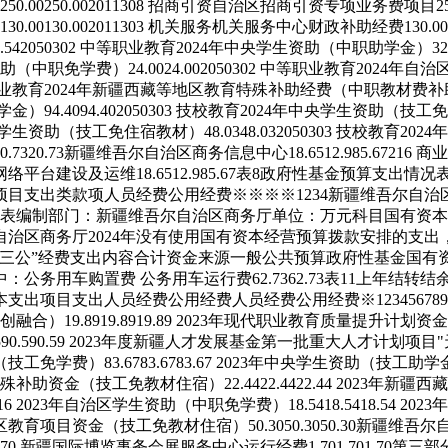
250.00
250.00
201
13
08
招商引资
自治区招商引资专项业务费项目
2
130.00
130.00
201
13
03
机关服务
机关服务中心财政补助经费
130.00
.54
205
03
02
中等职业教育
2024年中央学生资助（中职助学金）
32
资助（中职免学费）
24.00
24.00
205
03
02
中等职业教育
2024年自
业教育
2024年新疆西藏等地区教育特殊补助经费（中职教材费补
助学金）
94.40
94.40
205
03
03
技校教育
2024年中央学生资助（技工
治区学生资助（技工免住宿教材）
48.03
48.03
205
03
03
技校教育
202
0.73
20.73
新疆维吾尔自治区商务信息中心
18.65
12.98
5.67
216
商业
网络平台建设及运维
18.65
12.98
5.67
表8
政府性基金预算支出情况
项目支出
类
款
项
人员经费
公用经费
※
※
※
※
1
2
3
4
新疆维吾尔自治
表
编制部门：新疆维吾尔自治区商务厅
单位：万元
科目
国有资本
自治区商务厅2024年没有使用国有资本经营预算拨款安排的支
“三公”经费支出内容
合计
资金来源
一般公共预算
政府性基金
国有
中：公务用车购置费
公务用车运行费
62.73
62.73
表11
上年结转结
本支出
项目支出
人员经费
公用经费
人员经费
公用经费
※
1
2
3
4
5
6
7
8
9
专创融合）
19.89
19.89
19.89
2023年现代职业教育质量提升计划资
59
0.59
0.59
2023年度新疆人才发展基金第一批重大人才计划项目"
助（技工免学费）
83.67
83.67
83.67
2023年中央学生资助（技工助学
特殊补助资金（技工免教材住宿）
22.44
22.44
22.44
2023年新疆
16
2023年自治区学生资助（中职免学费）
18.54
18.54
18.54
202
治区教育项目资金（技工免教材住宿）
50.30
50.30
50.30
新疆维吾尔
.70
新疆国际博览事务会展服务中心运行经费
1.70
1.70
1.70
第三部分