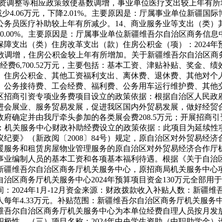
资调整等相应政策致使基数调增，事业单位医疗支出较上年有所
少4.06万元，下降2.01%。主要原因是
：
厅属事业单位新疆国际
年公务员医疗补助较上年有所减少。
14、商业服务业等支出（类
00.00%。主要原因是
：
厅属事业单位新疆维吾尔自治区商务信息中
保障支出（类）住房改革支出（款）住房公积金（项）：2024年预算
数调增，住房公积金较上年有所增加。
关于新疆维吾尔自治区商务
经费6,700.52万元，主要包括：基本工资、津贴补贴、奖金
、住房公积金、其他工资福利支出、离休费、退休费、其他对个
、公务接待费、工会经费、福利费、公务用车运行维护费、其他
区招商引资专项业务费项目
设立的政策依据：根据自治区人民政府
进会展业、服务贸易发展，促进我区国内外贸易发展，做好经贸
府确定并由我厅牵头参加的各类展会费208.5万元；开展招商
：机关服务中心财政补助经费
设立的政策依据：此项目为延续性
议纪要》（新政阅〔2008〕84号）规定，原自治区对外贸易经济
暖服务和租赁房屋物业管理服务的原自治区对外贸易经济合作厅
业编制人员的基本工资和各项基本福利待遇。根据《关于自治区
至新疆维吾尔自治区商务厅机关服务中心，原招商局机关服务中心
治区商务厅机关服务中心2024年预算项目资金130万元全部
2024年1月-12月
资金来源：财政拨款收入
补贴人数：新疆维
年4.33万元。
补贴范围：新疆维吾尔自治区商务厅机关服务
维吾尔自治区商务厅机关服务中心为本单位经费自理人员按月发
积极性。
（三）项目名称：2024年中央学生资助（中职助学金）