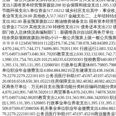
支出
3.国有资本经营预算拨款
208 社会保障和就业支出
1,395.13
节能环保支出
5.单位资金
517.10
212 城乡社区支出
其中：事业收
务业等支出
20.00
其他收入
517.10
217 金融支出
二、上年结转结
支出
382.40
基金预算拨款
222 粮油物资储备支出
国有资本经营
位资金
2.75
229 其他支出
230 转移性支出
231 债务还本支出
232
部门收入总体情况表
编制部门：新疆维吾尔自治区商务厅
单位
结余
类
款
项
财政拨款(补助)小计
一般公共预算
上级一般公共预
※
※
※
※
1
2
3
4
5
6
7
8
9
10
11
12
总计
9,736.25
8,738.07
8,348.84
389.23
5
4,870.24
4,371.74
4,371.74
496.80
1.70
201
13
01
行政运行
2,683.33
2,
975.04
973.04
973.04
0.30
1.70
205
教育支出
2,630.33
2,132.00
1,742.7
1,990.33
1,754.70
1,629.10
125.60
235.63
205
03
03
技校教育
640.00
37
1,395.13
1,395.13
1,395.13
208
05
01
行政单位离退休
805.79
805.79
8
单位职业年金缴费支出
4.88
4.88
4.88
210
卫生健康支出
438.16
438.
79.22
79.22
79.22
210
11
03
公务员医疗补助
197.45
197.45
197.45
216
20.00
18.65
18.65
0.30
1.05
221
住房保障支出
382.40
382.40
382.40
221
区商务厅
单位：万元
科目
支出预算
功能分类科目编码
功能分类
4,870.24
3,991.74
878.50
201
13
商贸事务
4,870.24
3,991.74
878.50
20
975.04
973.04
2.00
205
教育支出
2,630.33
1,563.99
1,066.34
205
03
职
出
1,395.13
1,395.13
208
05
行政事业单位养老支出
1,395.13
1,395.1
509.87
509.87
208
05
06
机关事业单位职业年金缴费支出
4.88
4.88
2
79.22
79.22
210
11
03
公务员医疗补助
197.45
197.45
216
商业服务业