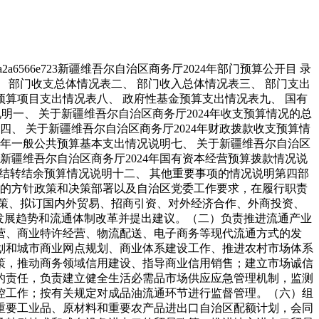
a2a6566e723
新疆维吾尔自治区商务厅
2024年部门预算公开
目 录
、 部门收支总体情况表
二、 部门收入总体情况表
三、 部门支出
预算项目支出情况表
八、 政府性基金预算支出情况表
九、 国有
说明
一、 关于新疆维吾尔自治区商务厅2024年收支预算情况的总
四、 关于新疆维吾尔自治区商务厅2024年财政拨款收支预算情
24年一般公共预算基本支出情况说明
七、 关于新疆维吾尔自治区
于新疆维吾尔自治区商务厅2024年国有资本经营预算拨款情况说
年结转结余预算情况说明
十二、 其他重要事项的情况说明
第四部
的方针政策和决策部署以及自治区党委工作要求，在履行职责
策、拟订国内外贸易、招商引资、对外经济合作、外商投资、
发展趋势和流通体制改革并提出建议。
（二）负责推进流通产业
营、商业特许经营、物流配送、电子商务等现代流通方式的发
划和城市商业网点规划、商业体系建设工作、推进农村市场体系
策，推动商务领域信用建设、指导商业信用销售；建立市场诚信
的责任，负责建立健全生活必需品市场供应应急管理机制，监测
控工作；按有关规定对成品油流通环节进行监督管理。
（六）组
重要工业品、原材料和重要农产品进出口自治区配额计划，会同