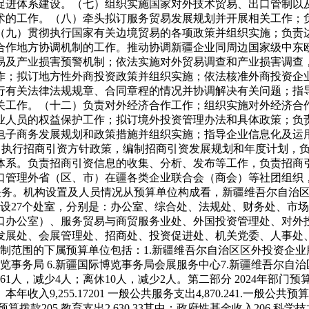
促进体系建设。
（七）组织实施国家对外技术贸易、出口管制以
术的工作。
（八）牵头拟订服务贸易发展规划并开展相关工作；
（九）贯彻执行国家有关边境贸易的各项政策并组织实施；负责
合作地方协调机制的工作。推动协调新疆企业同周边国家级中东
易及产业损害预警机制；依法实施对外贸易调查和产业损害调查
作；拟订地方性外商投资政策并组织实施；依法核准外商投资企
行有关法律法规规章、合同章程的情况并协调解决有关问题；指
关工作。
（十二）负责对外经济合作工作；组织实施对外经济合
业人员的权益保护工作；拟订境外投资管理办法和具体政策；负
电子商务发展规划和政策措施并组织实施；指导企业信息化及运
、执行招商引资方针政策，编制招商引资发展规划和年度计划，
体系。负责招商引资信息的收集、分析、发布等工作，负责招商
口管理外省（区、市）在疆各类企业联合会（商会）等社团组织
任务。
机构设置及人员情况
从预算单位构成看，新疆维吾尔自治
设27个处室，分别是：办公室、综合处、法规处、财务处、市
口办公室）、服务贸易与商贸服务业处、外国投资管理处、对外
发展处、会展管理处、招商处、投资促进处、机关党委、人事处
编制范围的下属预算单位包括：
1.新疆维吾尔自治区区外投资企业
博览事务局
6.新疆国际博览事务局会展服务中心
7.新疆维吾尔自
461人，减少4人；离休10人，减少2人。
第二部分 2024年部门预
、本年收入
9,255.17
201 一般公共服务支出
4,870.24
1.一般公共预
金预算拨款
205 教育支出
2,630.33
其中：政府性基金收入
206 科学