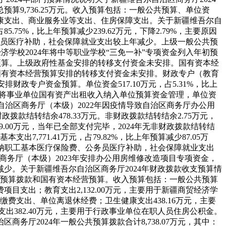
9,736.25万元。
收入预算包括：一般公共预算、单位资
康支出、商业服务业等支出、住房保障支出。
关于新疆维吾尔自
占85.75%，比上年预算减少239.62万元，下降2.79%，主要原因
务员医疗补助，社会保障就业支出较上年减少。
上级一般公共预
商贸经济学校2024年将中等职业学校“三免一补”专项资金列入年初预
预算。
上级政府性基金安排的转移支付资金未安排。
国有资本经
国有资本经营预算安排的转移支付资金未安排。
财政专户（教育
度未安排财政专户资金预算。
单位资金517.10万元，占5.31%，比上
〕7号将事业单位国有资产出租收入纳入单位预算资金管理，单位资
维吾尔自治区商务厅（本级）2022年因疫情导致自治区商务厅办公用
政拨款结转结余478.33万元。
非财政拨款结转结余2.75万元，
49.00万元，当年已全部支付完毕，2024年无非财政拨款结转结
基本支出7,771.41万元，占79.82%，比上年预算减少87.05万
缴纳职工基本医疗保险费、公务员医疗补助，社会保障就业支出
尔自治区商务厅（本级）2023年安排办公用房维修改造项目专项资金，
减少。
关于新疆维吾尔自治区商务厅2024年财政拨款收支预算情
预算拨款和国有资本经营预算。
收入预算包括：一般公共预算
项目支出；教育支出2,132.00万元，主要用于新疆商贸经济学
缴费支出、单位离退休经费；卫生健康支出438.16万元，主要
出382.40万元，主要用于行政事业单位在职人员住房公积金。
区商务厅2024年一般公共预算拨款合计8,738.07万元，其中：