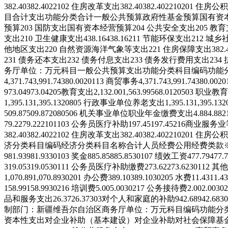
382.40
382.40
221
02
住房改革支出
382.40
382.40
221
02
01
住房公积
目
合计
支出功能分类
合计
一般公共预算
政府性基金预算
国有资
预算
203 国防支出
国有资本经营预算
204 公共安全支出
205 教
支出
210 卫生健康支出
438.16
438.16
211 节能环保支出
212 城
他地区支出
220 自然资源海洋气象等支出
221 住房保障支出
382.
231 债务还本支出
232 债务付息支出
233 债务发行费用支出
23
务厅
单位：万元
科目
一般公共预算支出
功能分类科目编码
功能
4,371.74
3,991.74
380.00
201
13
商贸事务
4,371.74
3,991.74
380.00
20
973.04
973.04
205
教育支出
2,132.00
1,563.99
568.01
205
03
职业教育
1,395.13
1,395.13
208
05
行政事业单位养老支出
1,395.13
1,395.13
2
509.87
509.87
208
05
06
机关事业单位职业年金缴费支出
4.88
4.88
2
79.22
79.22
210
11
03
公务员医疗补助
197.45
197.45
216
商业服务业
382.40
382.40
221
02
住房改革支出
382.40
382.40
221
02
01
住房公积
济分类科目编码
经济分类科目名称
合计
人员经费
公用经费
类
款
981.93
981.93
301
03
奖金
885.85
885.85
301
07
绩效工资
477.79
477.
319.05
319.05
301
11
公务员医疗补助缴费
273.62
273.62
301
12
其他
1,070.89
1,070.89
302
01
办公费
389.10
389.10
302
05
水费
11.43
11.43
158.99
158.99
302
16
培训费
5.00
5.00
302
17
公务接待费
2.00
2.00
302
品和服务支出
26.37
26.37
303
对个人和家庭的补助
942.68
942.68
30
制部门：新疆维吾尔自治区商务厅
单位：万元
科目编码
功能分
资本性支出
对企业补助（基本建设）
对企业补助
对社会保障基