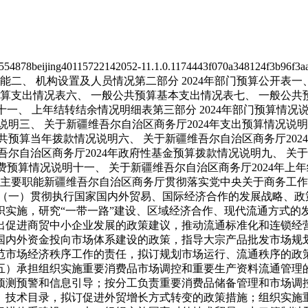
55
4878
beijing
40
11
5722
14
2052-11.1.0.11744
43f070a348124f3b96f3a
职能
二、 机构设置及人员情况
第二部分 2024年部门预算公开表
一
预算支出情况表
六、 一般公共预算基本支出情况表
七、 一般公共
十一、 上年结转结余情况明细表
第三部分 2024年部门预算情况
说明
三、 关于新疆维吾尔自治区商务厅2024年支出预算情况说明
公共预算当年拨款情况说明
六、 关于新疆维吾尔自治区商务厅20
吾尔自治区商务厅2024年政府性基金预算拨款情况说明
九、 关
经费预算情况说明
十一、 关于新疆维吾尔自治区商务厅2024年上
主要职能
新疆维吾尔自治区商务厅贯彻落实党中央关于商务工作
（一）贯彻执行国家国内外贸易、国际经济合作的发展战略、政
织实施，研究“一带一路”建设、区域经济合作、现代流通方式的
出促进商贸中小企业发展的政策建议，推动流通标准化和连锁经
国内外资金投向市场体系建设的政策，指导大宗产品批发市场规
范市场经济秩序工作的责任，拟订规划市场运行、流通秩序的政
五）承担组织实施重要消费品市场调控和重要生产资料流通管理
预测预警和信息引导；按分工负责重要消费品储备管理和市场调
、技术目录，拟订促进外贸增长方式转变的政策措施；组织实施