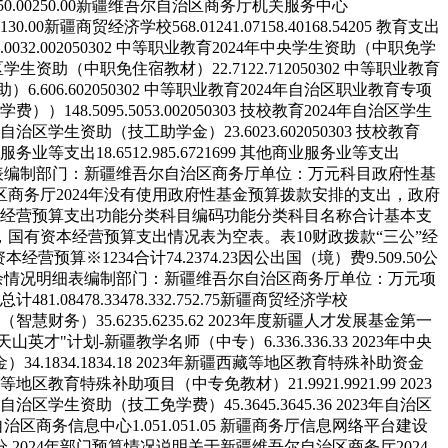
50.00
250.00
新疆维吾尔自治区商务厅机关服务中心
130.00
新疆商贸经济学校
568.01
241.07
158.40
168.54
205
教育支出
.00
32.00
205
03
02
中等职业教育
2024年中央学生资助（中职免学
治区学生资助（中职免住宿教材）
22.71
22.71
205
03
02
中等职业教育
助）
6.60
6.60
205
03
02
中等职业教育
2024年自治区职业教育专项
免学费））
148.50
95.50
53.00
205
03
03
技校教育
2024年自治区学生
4年自治区学生资助（技工助学金）
23.60
23.60
205
03
03
技校教育
服务业等支出
18.65
12.98
5.67
216
99
其他商业服务业等支出
表
编制部门：新疆维吾尔自治区商务厅
单位：万元
科目
政府性基
区商务厅2024年没有使用政府性基金预算拨款安排的支出，政府
经营预算支出
功能分类科目编码
功能分类科目名称
合计
基本支
出，国有资本经营预算支出情况表为空表。
表10
财政拨款“三公”经
资本经营预算
※
1
2
3
4
合计
74.23
74.23
因公出国（境）费
9.50
9.50
公
余情况明细表
编制部门：新疆维吾尔自治区商务厅
单位：万元
项
总计
481.08
478.33
478.33
2.75
2.75
新疆商贸经济学校
金（智慧财务）
35.62
35.62
35.62
2023年度新疆人才发展基金第一
天山英才"计划-新疆教学名师（中专）
6.33
6.33
6.33
2023年中央
金）
34.18
34.18
34.18
2023年新疆西藏等地区教育特殊补助资金
西藏等地区教育特殊补助项目（中专免教材）
21.99
21.99
21.99
2023
3年自治区学生资助（技工免学费）
45.36
45.36
45.36
2023年自治区
自治区商务信息中心
1.05
1.05
1.05
新疆商务厅信息网络平台建设
 2024年部门预算情况说明
关于新疆维吾尔自治区商务厅2024