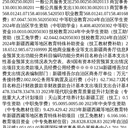
250.00
250.00
201
一般公共服务支出
250.00
250.00
201
13
商贸事务
130.00
130.00
201
一般公共服务支出
130.00
130.00
201
13
商贸事务
568.01
241.07
158.40
168.54
205
03
职业教育
568.01
241.07
158.40
168
费）
87.00
47.50
39.50
205
03
02
中等职业教育
2024年自治区学生
2024年自治区学生资助（中职助学金）
8.40
8.40
205
03
02
中等职
资金
10.00
10.00
205
03
03
技校教育
2024年中央学生资助（技工
资助（技工免学费）
42.04
42.04
205
03
03
技校教育
2024年自
2024年新疆西藏等地区教育特殊补助资金（技工教材费补助）
2
18.65
12.98
5.67
216
99
99
其他商业服务业等支出
新疆商务厅信息
金预算支出
功能分类科目编码
功能分类科目名称
合计
基本支出
性基金预算支出情况表为空表。
表9
国有资本经营预算支出情况
出
项目支出
类
款
项
人员经费
公用经费
※
※
※
※
1
2
3
4
新疆维吾尔
费支出情况表
编制部门：新疆维吾尔自治区商务厅
单位：万元
务接待费
2.00
2.00
公务用车购置及运行费（小计）
62.73
62.73
其
目名称
总计
财政拨款
非财政拨款
合计
基本支出
项目支出
合计
基
478.33
478.33
478.33
2023年现代职业教育质量提升计划资金（
批重大人才计划项目：天山英才培养计划-新疆工匠（技工）
0.
学生资助（中职免学费）
95.00
95.00
95.00
2023年中央学生资
（中专免教材住宿）
9.42
9.42
9.42
2023年新疆西藏等地区教育
年新疆西藏等地区教育特殊补助项目（技工免教材）
6.16
6.16
6.
教育项目资金（中专免教材住宿）
28.83
28.83
28.83
2023年自
及运维
1.05
1.05
1.05
新疆国际博览事务局会展服务中心
1.70
1.70
1