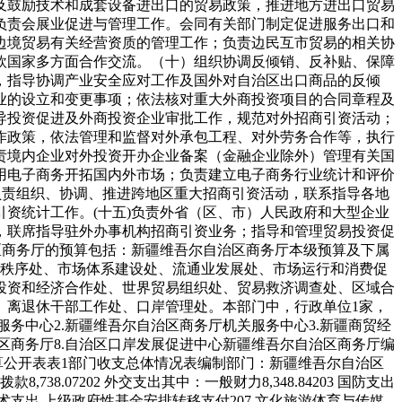
及鼓励技术和成套设备进出口的贸易政策，推进地方进出口贸易
负责会展业促进与管理工作。会同有关部门制定促进服务出口和
边境贸易有关经营资质的管理工作；负责边民互市贸易的相关协
欧国家多方面合作交流。
（十）组织协调反倾销、反补贴、保障
，指导协调产业安全应对工作及国外对自治区出口商品的反倾
业的设立和变更事项；依法核对重大外商投资项目的合同章程及
导投资促进及外商投资企业审批工作，规范对外招商引资活动；
作政策，依法管理和监督对外承包工程、对外劳务合作等，执行
责境内企业对外投资开办企业备案（金融企业除外）管理有关国
用电子商务开拓国内外市场；负责建立电子商务行业统计和评价
负责组织、协调、推进跨地区重大招商引资活动，联系指导各地
引资统计工作。
(十五)
负责外省（区、市）人民政府和大型企业
，联席指导驻外办事机构招商引资业务；指导和管理贸易投资促
区商务厅的预算包括：新疆维吾尔自治区商务厅本级预算及下属
场秩序处、市场体系建设处、流通业发展处、市场运行和消费促
投资和经济合作处、世界贸易组织处、贸易救济调查处、区域合
、离退休干部工作处、口岸管理处。
本部门中，行政单位1家，
服务中心
2.新疆维吾尔自治区商务厅机关服务中心
3.新疆商贸经
治区商务厅
8.自治区口岸发展促进中心
新疆维吾尔自治区商务厅编
算公开表
表1
部门收支总体情况表
编制部门：新疆维吾尔自治区
算拨款
8,738.07
202 外交支出
其中：一般财力
8,348.84
203 国防支出
技术支出
上级政府性基金安排转移支付
207 文化旅游体育与传媒