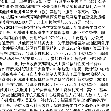
增加。
13、卫生健康支出（类）行政事业单位医疗（款）公务
博览事务局预算编制时将公务员医疗补助项预算调整列入一般
）其他商业服务业等支出（款）其他商业服务业等支出（项）：
心按照2024年预算编制新疆商务厅信息网络平台建设及运维
数为382.40万元，比上年预算增加36.95万元，增长
厅2024年一般公共预算基本支出情况说明
新疆维吾尔自治区
、绩效工资、机关事业单位基本养老保险缴费、职业年金缴费、职工
人和家庭的补助。
公用经费1,070.89万元，主要包括：办公费、
交通费用、其他商品和服务支出。
关于新疆维吾尔自治区商务厅
文件要求和自治区领导批示精神，完成2024年招商引资工作任
合作机制建设。
预算安排规模：250.00万元
项目承担单位：新疆
引资活动及平台维护费32万元；参加政府间经贸合作工作组会议
项目，主要用于自收自支编制人员工资和福利性支出经费缺
合作厅所属外贸进出口大楼于2010年被集中拍卖，致使该中心物
机关服务中心自收自支事业编制人员失去了工作和生活经济来
商务厅所属事业单位机构编制调整的通知》新党编委〔2019〕
项目合并实施。
预算安排规模：130.00万元
项目承担单位：新疆
用于商务厅机关服务中心经费自理人员工资福利支出，其中：基本
吾尔自治区商务厅机关服务中心经费自理人员补贴人数30人。
补
中心经费自理人员工资。
补贴方式：新疆维吾尔自治区商务厅机
放工资。
受益人群和社会效益：新疆维吾尔自治区商务厅机关服
设立的政策依据：根据《关于提前下达2024年学生资助补助经费