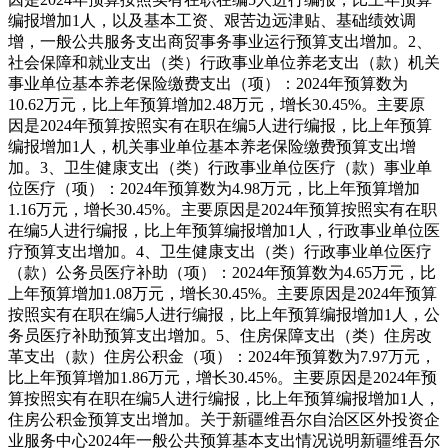
编报增加1人，以及基本工资、艰苦边远津贴、基础绩效调
增，一般公共服务支出商贸事务事业运行预算支出增加。
2、
社会保障和就业支出（类）行政事业单位养老支出（款）机关
事业单位基本养老保险缴费支出（项）：2024年预算数为
10.62万元，比上年预算增加2.48万元，增长30.45%。主要原
因是2024年预算按照实有在职在编5人进行编报，比上年预算
编报增加1人，机关事业单位基本养老保险缴费预算支出增
加。
3、卫生健康支出（类）行政事业单位医疗（款）事业单
位医疗（项）：2024年预算数为4.98万元，比上年预算增加
1.16万元，增长30.45%。主要原因是2024年预算按照实有在职
在编5人进行编报，比上年预算编报增加1人，行政事业单位医
疗预算支出增加。
4、卫生健康支出（类）行政事业单位医疗
（款）公务员医疗补助（项）：2024年预算数为4.65万元，比
上年预算增加1.08万元，增长30.45%。主要原因是2024年预算
按照实有在职在编5人进行编报，比上年预算编报增加1人，公
务员医疗补助预算支出增加。
5、住房保障支出（类）住房改
革支出（款）住房公积金（项）：2024年预算数为7.97万元，
比上年预算增加1.86万元，增长30.45%。主要原因是2024年预
算按照实有在职在编5人进行编报，比上年预算编报增加1人，
住房公积金预算支出增加。
关于新疆维吾尔自治区区外投资企
业服务中心2024年一般公共预算基本支出情况说明
新疆维吾尔