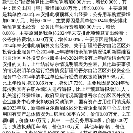
款“三公”经费预算比上年预算增加0.00万元，增长0.00%，其
中：因公出国（境）费增加0.00万元，增长0.00%，主要原因
是我单位2024年未安排此项预算支出经费；公务用车购置费增
加0.00万元，增长0.00%，主要原因是我单位2024年未安排此
项预算支出经费；公务用车运行费增加0.00万元，增长
0.00%，主要原因是我单位2024年未安排此项预算支出经费；
公务接待费增加0.00万元，增长0.00%，主要原因是我单位
2024年未安排此项预算支出经费。
关于新疆维吾尔自治区区外
投资企业服务中心2024年上年结转结余预算情况说明
新疆维吾
尔自治区区外投资企业服务中心2024年没有上年结转结余预算
安排的支出，上年结转结余情况明细表为空表。
其他重要事项
的情况说明
单位运行经费情况
新疆维吾尔自治区区外投资企业
服务中心2024年的事业单位运行经费财政拨款预算5.68万元，
比上年预算增加0.86万元，增长17.73%。主要原因是2024年预
算按照实有在职在编5人进行编报，比上年预算编报增加1人，
机关运行经费增加。
政府采购情况
新疆维吾尔自治区区外投资
企业服务中心未安排政府采购预算。
国有资产占用使用情况
截
至2023年底，新疆维吾尔自治区区外投资企业服务中心占用使
用国有资产总体情况为
1.房屋0.00平方米，价值0.00万元。
2.车
辆0辆，价值0.00万元；其中：一般公务用车0辆，价值0.00万
元；执法执勤用车0辆，价值0.00万元；其他车辆0辆，价值
0.00万元。
3.办公家具价值0.00万元。
4.其他资产价值3.60万