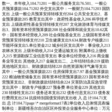
数
一、本年收入
104.71
201 一般公共服务支出
76.50
1、一般公
共预算拨款
104.71
202 外交支出
其中：一般财力
104.71
203 国防
支出
上级一般公共预算安排转移支付
204 公共安全支出
2、基
金预算拨款
205 教育支出
其中：政府性基金收入
206 科学技术
支出
上级政府性基金安排转移支付
207 文化旅游体育与传媒支
出
3、国有资本经营预算拨款
208 社会保障和就业支出
10.62
其
中：国有资本经营收入
209 社会保险基金支出
上级国有资本经
营预算安排转移支付
210 卫生健康支出
9.63
4.财政专户核拨
211
节能环保支出
5.单位资金
212 城乡社区支出
其中：事业收入
213
农林水支出
上级补助收入
214 交通运输支出
附属单位上缴收
入
215 资源勘探工业信息等支出
事业单位经营收入
216 商业服
务业等支出
其他收入
217 金融支出
二、上年结转结余
219 援助
其他地区支出
1、财政拨款结转
220 自然资源海洋气象等支出
其中：一般公共预算拨款
221 住房保障支出
7.97
基金预算拨款
222 粮油物资储备支出
国有资本经营预算拨款
223 国有资本经
营预算支出
2、非财政拨款结转结余
224 灾害防治及应急管理
支出
其中：财政专户核拨
227 预备费
单位资金
229 其他支出
230 转移性支出
231 债务还本支出
232 债务付息支出
233 债务发
行费用支出
234 抗疫特别国债安排的支出
收 入 总 计
104.71
支
出 总 计
104.71
page \* mergeformat
17
表2
单位收入总体情况表
编
制单位：新疆维吾尔自治区区外投资企业服务中心
单位：万元