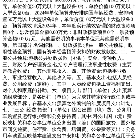
元。
单位价值50万元以上大型设备0台，单位价值100万元以上
大型设备0台。
2024年单位预算未安排购置车辆经费，安排购
置50万元以上大型设备0台，单位价值100万元以上大型设备0
台。
预算绩效情况
2024年，本年度实行绩效管理的财政拨款项
目0个，涉及预算金额0.00万元；非财政拨款项目0个，涉及预
算金额0.00万元。
其他需说明的事项
本单位无其他需说明事
项。
第四部分 名词解释
一、财政拨款:
指由一般公共预算、政
府性基金预算、国有资本经营预算安排的财政拨款数。
二、一
般公共预算:
包括公共财政拨款（补助）资金、专项收入。
三、财政专户管理资金:
包括专户管理行政事业性收费（主要
是教育收费）、其他非税收入。
四、其他资金:
包括事业收
入、事业经营收入、其他收入等。
五、基本支出:
包括人员经
费、公用经费（定额）。其中，人员经费包括工资福利支出、
对个人和家庭的补助。
六、项目支出:
部门（单位）支出预算
的组成部分，是各部门（单位）为完成其特定的行政任务或事
业发展目标，在基本支出预算之外编制的年度项目支出计划。
七、“三公”经费:
指部门（单位）因公出国（境）费、公务用
车购置及运行维护费和公务接待费，其中:因公出国（境）费
反映机关和参公事业单位公务出国（境）的国际旅费、国外城
市间交通费、住宿费、伙食费、培训费、公杂费等支出；公务
用车购置反映基本建设支出中安排机关和参公事业单位用于公