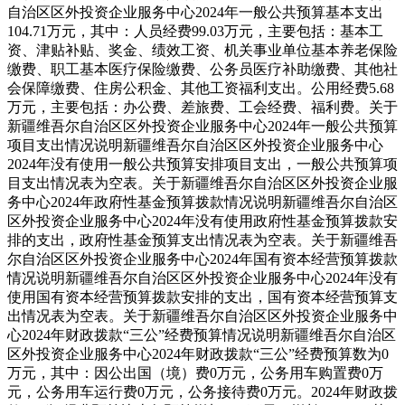
自治区区外投资企业服务中心2024年一般公共预算基本支出
104.71万元，其中：
人员经费99.03万元，主要包括：基本工
资、津贴补贴、奖金、绩效工资、机关事业单位基本养老保险
缴费、职工基本医疗保险缴费、公务员医疗补助缴费、其他社
会保障缴费、住房公积金、其他工资福利支出。
公用经费5.68
万元，主要包括：办公费、差旅费、工会经费、福利费。
关于
新疆维吾尔自治区区外投资企业服务中心2024年一般公共预算
项目支出情况说明
新疆维吾尔自治区区外投资企业服务中心
2024年没有使用一般公共预算安排项目支出，一般公共预算项
目支出情况表为空表。
关于新疆维吾尔自治区区外投资企业服
务中心2024年政府性基金预算拨款情况说明
新疆维吾尔自治区
区外投资企业服务中心2024年没有使用政府性基金预算拨款安
排的支出，政府性基金预算支出情况表为空表。
关于新疆维吾
尔自治区区外投资企业服务中心2024年国有资本经营预算拨款
情况说明
新疆维吾尔自治区区外投资企业服务中心2024年没有
使用国有资本经营预算拨款安排的支出，国有资本经营预算支
出情况表为空表。
关于新疆维吾尔自治区区外投资企业服务中
心2024年财政拨款“三公”经费预算情况说明
新疆维吾尔自治区
区外投资企业服务中心2024年财政拨款“三公”经费预算数为0
万元，其中：因公出国（境）费0万元，公务用车购置费0万
元，公务用车运行费0万元，公务接待费0万元。
2024年财政拨