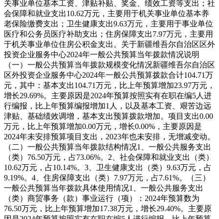
关事业单位基本工资、津贴补贴、奖金、绩效工资等支出；社
会保障和就业支出10.62万元，主要用于机关事业单位基本养
老保险缴费支出；卫生健康支出9.63万元，主要用于事业单位
医疗和公务员医疗补助支出；住房保障支出7.97万元，主要用
于机关事业单位住房公积金支出。
关于新疆维吾尔自治区区外
投资企业服务中心2024年一般公共预算当年拨款情况说明
（一）一般公共预算当年拨款规模变化情况
新疆维吾尔自治区
区外投资企业服务中心2024年一般公共预算拨款合计104.71万
元，其中：
基本支出104.71万元，比上年预算增加23.97万元，
增长29.69%。主要原因是2024年预算按照实有在职在编5人进
行编报，比上年预算编报增加1人，以及基本工资、艰苦边远
津贴、基础绩效调增，基本支出预算拨款增加。
项目支出0.00
万元，比上年预算增加0.00万元，增长0.00%，主要原因是
2024年未安排预算项目支出，2023年也未安排，无增减变动。
（二）一般公共预算当年拨款结构情况
1、一般公共服务支出
（类）76.50万元，占73.06%。
2、社会保障和就业支出（类）
10.62万元，占10.14%。
3、卫生健康支出（类）9.63万元，占
9.19%。
4、住房保障支出（类）7.97万元，占7.61%。
（三）
一般公共预算当年拨款具体使用情况
1、一般公共服务支出
（类）商贸事务（款）事业运行（项）：2024年预算数为
76.50万元，比上年预算增加17.38万元，增长29.40%。主要原
因是2024年预算按照实有在职在编5人进行编报，比上年预算