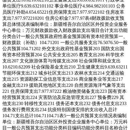
单位医疗
9.63
9.63
210
11
02
事业单位医疗
4.98
4.98
210
11
03
公务
员医疗补助
4.65
4.65
221
住房保障支出
7.97
7.97
221
02
住房改革
支出
7.97
7.97
221
02
01
住房公积金
7.97
7.97
表4
财政拨款收支预
算总体情况表
编制单位：新疆维吾尔自治区区外投资企业服务
中心
单位：万元
财政拨款收入
财政拨款支出
项目
合计
支出功能
分类
合计
一般公共预算
政府性基金预算
国有资本经营预算
一、
财政拨款（补助）
104.71
201 一般公共服务支出
76.50
76.50
一般
公共预算
104.71
202 外交支出
政府性基金预算
203 国防支出
国
有资本经营预算
204 公共安全支出
205 教育支出
206 科学技术
支出
207 文化旅游体育与传媒支出
208 社会保障和就业支出
10.62
10.62
209 社会保险基金支出
210 卫生健康支出
9.63
9.63
211
节能环保支出
212 城乡社区支出
213 农林水支出
214 交通运输
支出
215 资源勘探工业信息等支出
216 商业服务业等支出
217
金融支出
219 援助其他地区支出
220 自然资源海洋气象等支出
221 住房保障支出
7.97
7.97
222 粮油物资储备支出
223 国有资本
经营预算支出
224 灾害防治及应急管理支出
227 预备费
229 其
他支出
230 转移性支出
231 债务还本支出
232 债务付息支出
233
债务发行费用支出
234 抗疫特别国债安排的支出
收入总计
104.71
支出总计
104.71
104.71
表5
一般公共预算支出情况表
编制
单位：新疆维吾尔自治区区外投资企业服务中心
单位：万元
科
目
一般公共预算支出
功能分类科目编码
功能分类科目名称
合计