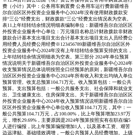
费（小计）
其中：公务用车购置费
公务用车运行费
新疆维吾
尔自治区区外投资企业服务中心2024年没有使用财政拨款安
排“三公”经费支出，财政拨款“三公”经费支出情况表为空表。
表11
上年结转结余情况明细表
编制单位：新疆维吾尔自治区区
外投资企业服务中心
单位：万元
项目名称
总计
财政拨款
非财政
拨款
合计
基本支出
项目支出
合计
基本支出
项目支出
人员经费
公
用经费
人员经费
公用经费
※
1
2
3
4
5
6
7
8
9
新疆维吾尔自治区区外
投资企业服务中心2024年没有上年结转结余预算安排的支出，
上年结转结余情况明细表为空表。
第三部分 2024年单位预算
情况说明
关于新疆维吾尔自治区区外投资企业服务中心2024年
收支预算情况总体说明
按照全口径预算的原则，新疆维吾尔自
治区区外投资企业服务中心2024年所有收入和支出均纳入单位
预算管理。收支总预算104.71万元。
收入预算包括：一般公共
预算。
支出预算包括：一般公共服务支出、社会保障和就业支
出、卫生健康支出、住房保障支出。
关于新疆维吾尔自治区区
外投资企业服务中心2024年收入预算情况说明
新疆维吾尔自治
区区外投资企业服务中心单位收入预算104.71万元，其中：
一
般公共预算104.71万元，占100.00%，比上年预算增加23.97万
元，增长29.69%，主要原因是2024年预算按照实有在职在编5
人进行编报，比上年预算编报增加1人，以及基本工资、艰苦
边远津贴、基础绩效调增，一般公共预算人员经费增加。
上级