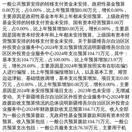
一般公共预算安排的转移支付资金未安排。
政府性基金预算
0.00万元，占0.00%，比上年预算增加0.00万元，增长0.00%，
主要原因是政府性基金本年和上年都未安排预算。
上级政府性
基金安排的转移支付资金未安排。
国有资本经营预算0.00万
元，占0.00%，比上年预算增加0.00万元，增长0.00%，主要原
因是国有资本经营本年和上年都未安排预算。
上级国有资本经
营预算安排的转移支付资金未安排。
关于新疆维吾尔自治区区
外投资企业服务中心2024年支出预算情况说明
新疆维吾尔自治
区区外投资企业服务中心2024年支出预算104.71万元，其中：
基本支出104.71万元，占100.00%，比上年预算增加23.97万
元，增长29.69%，主要原因是2024年预算按照实有在职在编5
人进行编报，比上年预算编报增加1人，以及基本工资、艰苦
边远津贴、基础绩效调增，基本支出预算增加。
项目支出0.00
万元，占0.00%，比上年预算增加0.00万元，增长0.00%，主要
原因是2024年未安排预算项目支出，2023年也未安排，无增减
变动。
关于新疆维吾尔自治区区外投资企业服务中心2024年财
政拨款收支预算情况的总体说明
新疆维吾尔自治区区外投资企
业服务中心2024年财政拨款收支总预算104.71万元。
收入全部
为一般公共预算拨款，无政府性基金预算拨款和国有资本经营
预算。
收入预算包括：一般公共预算拨款104.71万元。
一般公
共预算支出包括：一般公共服务支出76.50万元，主要用于机