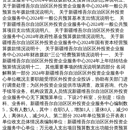
关于新疆维吾尔自治区区外投资企业服务中心2024年一般公共
预算当年拨款情况说明
六、 关于新疆维吾尔自治区区外投资
企业服务中心2024年一般公共预算基本支出情况说明
七、 关
于新疆维吾尔自治区区外投资企业服务中心2024年一般公共预
算项目支出情况说明
八、 关于新疆维吾尔自治区区外投资企
业服务中心2024年政府性基金预算拨款情况说明
九、 关于新
疆维吾尔自治区区外投资企业服务中心2024年国有资本经营预
算拨款情况说明
十、 关于新疆维吾尔自治区区外投资企业服
务中心2024年财政拨款“三公”经费预算情况说明
十一、 关于
新疆维吾尔自治区区外投资企业服务中心2024年上年结转结余
预算情况说明
十二、 其他重要事项的情况说明
第四部分 名词
解释
第一部分 2024年新疆维吾尔自治区区外投资企业服务中
心单位概况
主要职能
受理区外投资企业投诉，协助有关部门进
行调查处理；为区外投资企业提供市场调查、政策咨询、代办
手续等业务。
机构设置及人员情况
新疆维吾尔自治区区外投资
企业服务中心无下属预算单位，下设2个科室，分别是：综合
科、业务科。新疆维吾尔自治区区外投资企业服务中心编制数
5，实有人数5人，其中：在职5人，增加1人；退休0人，减少0
人；离休0人，减少0人。
第二部分 2024年单位预算公开表
表1
单位收支总体情况表
编制单位：新疆维吾尔自治区区外投资企
业服务中心
单位：万元
收入
支出
项目
预算数
支出功能分类
预算