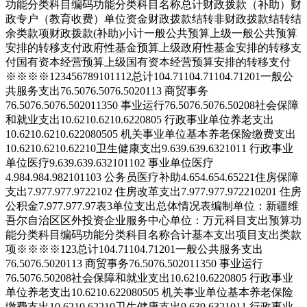
功能分类科目编码
功能分类科目名称
总计
财政拨款（补助）
财
政专户（教育收费）
单位资金
财政拨款结转
非财政拨款结转结
余
类
款
项
财政拨款(补助)小计
一般公共预算
上级一般公共预算
安排的转移支付
政府性基金预算
上级政府性基金安排的转移支
付
国有资本经营预算
上级国有资本经营预算安排的转移支付
※
※
※
※
1
2
3
4
5
6
7
8
9
10
11
12
总计
104.71
104.71
104.71
201
一般公
共服务支出
76.50
76.50
76.50
201
13
商贸事务
76.50
76.50
76.50
201
13
50
事业运行
76.50
76.50
76.50
208
社会保障
和就业支出
10.62
10.62
10.62
208
05
行政事业单位养老支出
10.62
10.62
10.62
208
05
05
机关事业单位基本养老保险缴费支出
10.62
10.62
10.62
210
卫生健康支出
9.63
9.63
9.63
210
11
行政事业
单位医疗
9.63
9.63
9.63
210
11
02
事业单位医疗
4.98
4.98
4.98
210
11
03
公务员医疗补助
4.65
4.65
4.65
221
住房保障
支出
7.97
7.97
7.97
221
02
住房改革支出
7.97
7.97
7.97
221
02
01
住房
公积金
7.97
7.97
7.97
表3
单位支出总体情况表
编制单位：新疆维
吾尔自治区区外投资企业服务中心
单位：万元
科目
支出预算
功
能分类科目编码
功能分类科目名称
合计
基本支出
项目支出
类
款
项
※
※
※
※
1
2
3
总计
104.71
104.71
201
一般公共服务支出
76.50
76.50
201
13
商贸事务
76.50
76.50
201
13
50
事业运行
76.50
76.50
208
社会保障和就业支出
10.62
10.62
208
05
行政事业
单位养老支出
10.62
10.62
208
05
05
机关事业单位基本养老保险
缴费支出
10.62
10.62
210
卫生健康支出
9.63
9.63
210
11
行政事业