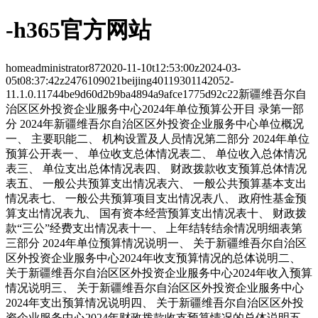
-h365官方网站
home
administrator
87
2020-11-10t12:53:00z
2024-03-
05t08:37:42z
24
7610
9021
beijing
40
11
9301
14
2052-
11.1.0.11744
be9d60d2b9ba4894a9afce1775d92c22
新疆维吾尔自
治区区外投资企业服务中心
2024年单位预算公开
目 录
第一部
分 2024年新疆维吾尔自治区区外投资企业服务中心单位概况
一、 主要职能
二、 机构设置及人员情况
第二部分 2024年单位
预算公开表
一、 单位收支总体情况表
二、 单位收入总体情况
表
三、 单位支出总体情况表
四、 财政拨款收支预算总体情况
表
五、 一般公共预算支出情况表
六、 一般公共预算基本支出
情况表
七、 一般公共预算项目支出情况表
八、 政府性基金预
算支出情况表
九、 国有资本经营预算支出情况表
十、 财政拨
款“三公”经费支出情况表
十一、 上年结转结余情况明细表
第
三部分 2024年单位预算情况说明
一、 关于新疆维吾尔自治区
区外投资企业服务中心2024年收支预算情况的总体说明
二、
关于新疆维吾尔自治区区外投资企业服务中心2024年收入预算
情况说明
三、 关于新疆维吾尔自治区区外投资企业服务中心
2024年支出预算情况说明
四、 关于新疆维吾尔自治区区外投
资企业服务中心2024年财政拨款收支预算情况的总体说明
五、