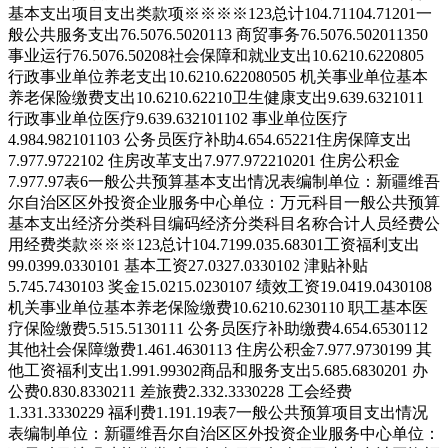
基本支出
项目支出
类
款
项
※
※
※
※
1
2
3
总计
104.71
104.71
201
一
般公共服务支出
76.50
76.50
201
13
商贸事务
76.50
76.50
201
13
50
事业运行
76.50
76.50
208
社会保障和就业支出
10.62
10.62
208
05
行政事业单位养老支出
10.62
10.62
208
05
05
机关事业单位基本
养老保险缴费支出
10.62
10.62
210
卫生健康支出
9.63
9.63
210
11
行政事业单位医疗
9.63
9.63
210
11
02
事业单位医疗
4.98
4.98
210
11
03
公务员医疗补助
4.65
4.65
221
住房保障支出
7.97
7.97
221
02
住房改革支出
7.97
7.97
221
02
01
住房公积金
7.97
7.97
表6
一般公共预算基本支出情况表
编制单位：新疆维吾
尔自治区区外投资企业服务中心
单位：万元
科目
一般公共预算
基本支出
经济分类科目编码
经济分类科目名称
合计
人员经费
公
用经费
类
款
※
※
※
1
2
3
总计
104.71
99.03
5.68
301
工资福利支出
99.03
99.03
301
01
基本工资
27.03
27.03
301
02
津贴补贴
5.74
5.74
301
03
奖金
15.02
15.02
301
07
绩效工资
19.04
19.04
301
08
机关事业单位基本养老保险缴费
10.62
10.62
301
10
职工基本医
疗保险缴费
5.51
5.51
301
11
公务员医疗补助缴费
4.65
4.65
301
12
其他社会保障缴费
1.46
1.46
301
13
住房公积金
7.97
7.97
301
99
其
他工资福利支出
1.99
1.99
302
商品和服务支出
5.68
5.68
302
01
办
公费
0.83
0.83
302
11
差旅费
2.33
2.33
302
28
工会经费
1.33
1.33
302
29
福利费
1.19
1.19
表7
一般公共预算项目支出情况
表
编制单位：新疆维吾尔自治区区外投资企业服务中心
单位：