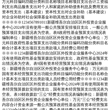
万元
科目编码
功能分类科目名称
项目名称
项目支出合计
工资福
利支出
商品服务支出
对个人和家庭的补助
债务利息及费用支出
资本性支出（基本建设）
资本性支出
对企业补助（基本建设）
对企业补助
对社会保障基金补助
其他支出
类
款
项
※
※
※
※
※
1
2
3
4
5
6
7
8
9
10
11
新疆维吾尔自治区区外投资企业服
务中心2024年没有使用一般公共预算安排项目支出，一般公共
预算项目支出情况表为空表。
表8
政府性基金预算支出情况表
编制单位：新疆维吾尔自治区区外投资企业服务中心
单位：万
元
科目
政府性基金预算支出
功能分类科目编码
功能分类科目名
称
合计
基本支出
项目支出
类
款
项
人员经费
公用经费
※
※
※
※
1
2
3
4
新疆维吾尔自治区区外投资企业服务中心2024年
没有使用政府性基金预算拨款安排的支出，政府性基金预算支
出情况表为空表。
表9
国有资本经营预算支出情况表
编制单
位：新疆维吾尔自治区区外投资企业服务中心
单位：万元
科目
国有资本经营预算支出
功能分类科目编码
功能分类科目名称
合
计
基本支出
项目支出
类
款
项
人员经费
公用经费
※
※
※
※
1
2
3
4
新
疆维吾尔自治区区外投资企业服务中心2024年没有使用国有资
本经营预算拨款安排的支出，国有资本经营预算支出情况表为
空表。
表10
财政拨款“三公”经费支出情况表
编制单位：新疆维
吾尔自治区区外投资企业服务中心
单位：万元
“三公”经费支出
内容
合计
资金来源
一般公共预算
政府性基金
国有资本经营预算
※
1
2
3
4
合计
因公出国（境）费
公务接待费
公务用车购置及运行