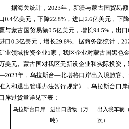
据海关统计，
2023
年，新疆与蒙古国贸易额
口
0.4
亿美元，下降
22.8%
，进口
2.6
亿美元，下
疆与蒙古国贸易额
0.5
亿美元，增长
94.5%
，出口
进口
0.3
亿美元，增长
29.8%
。据商务部统计，
20
矿业领域投资企业
1
家，我区企业对蒙古国黑色
万美元。蒙古国对我区无新设企业和实际投资，
—
2023
年，乌拉斯台—北塔格口岸出入境旅客、
准入和退出管理办法暂行规定》，乌拉斯台口岸
口岸过货量详见下表：
乌拉斯台口岸
进出口货物（万
出入境车辆
吨）
次）