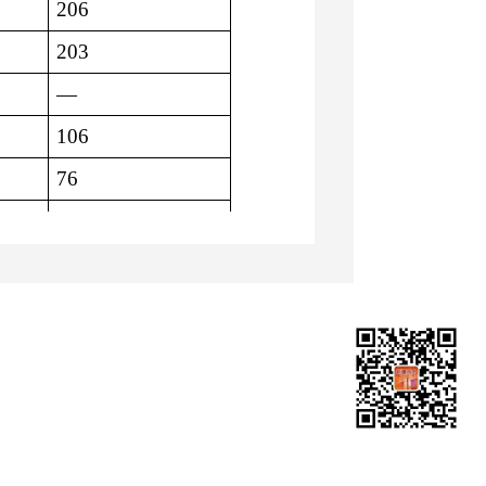
206
203
—
106
76
33
闭关
闭关
闭关
—
共享共建项目，推动布尔干
设口岸边境合作区、边民互