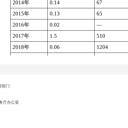
2014
年
0.14
67
2015
年
0.13
65
2016
年
0.02
—
2017
年
1.5
510
2018
年
0.06
1204
2019
年
—
12
2020
年
闭关
闭关
2021
年
闭关
闭关
365游戏平台
管部门
2022
年
闭关
闭关
2023
年
0
0.1
务厅办公室
一、
关于自治区外事办对接蒙方政府，协商
县至北塔格口岸道路修建，为全年通关及后期建