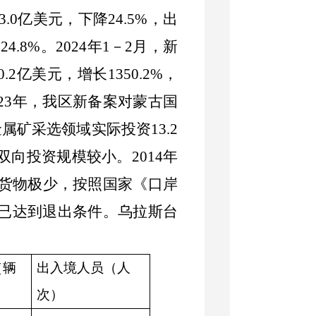
3.0
亿美元，下降
24.5%
，出
降
24.8%
。
2024
年
1
－
2
月，新
0.2
亿美元，增长
1350.2%
，
23
年，我区新备案对蒙古国
金属矿采选领域实际投资
13.2
双向投资规模较小。
2014
年
货物极少，按照国家《口岸
已达到退出条件。乌拉斯台
（辆
出入境人员（人
次）