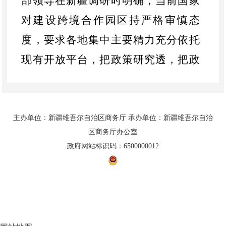
部领导在新疆调研时明确，当前国家
对建设跨境合作园区持严格审慎态
度，要求各地集中主要精力充分依托
现有开放平台，把政策研究透，把政
策优势用足用好，形成政策叠加效
应，
形成各自独立、功能作用有机衔
接、政策优势相互叠加的健康发展模
主办单位：新疆维吾尔自治区商务厅 承办单位：新疆维吾尔自治
区商务厅办公室
式。目前，全国仅有中哈霍尔果斯国
政府网站标识码：6500000012
际边境合作中心处于正常运营状态，
重点是探索发展模式，积累相关经
验。
免责声明
联系h365官方网站
网站地图
下一步，我厅将立足工作职能，